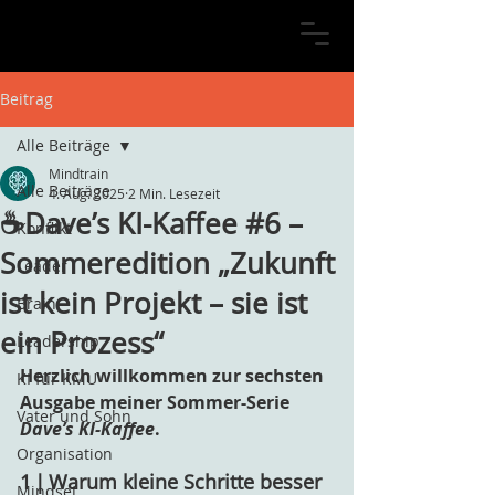
Beitrag
Alle Beiträge
Mindtrain
Alle Beiträge
4. Aug. 2025
2 Min. Lesezeit
☕Dave’s KI-Kaffee #6 –
Konflikt
Sommeredition „Zukunft
Leader
ist kein Projekt – sie ist
Brain
ein Prozess“
Leadership
Herzlich willkommen zur sechsten 
KI für KMU
Ausgabe meiner Sommer-Serie 
Vater und Sohn
Dave’s KI-Kaffee
.
Organisation
1 | 
Warum kleine Schritte besser 
Mindset