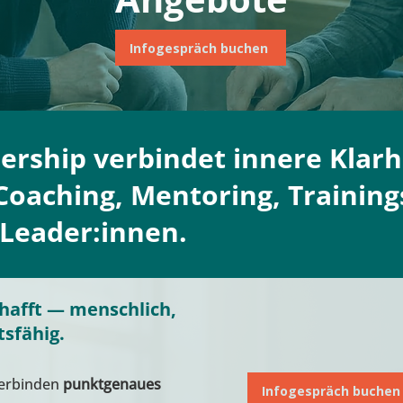
Infogespräch buchen
dership verbindet innere Klarh
oaching, Mentoring, Training
 Leader:innen.
chafft — menschlich,
sfähig.
verbinden
punktgenaues
Infogespräch buchen