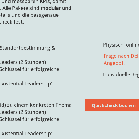
n und messbaren KPIs, damit
 Alle Pakete sind
modular und
etails und die passgenaue
heck fest.
Physisch, onlin
: Standortbestimmung &
Frage nach De
 Leaders (2 Stunden)
Angebot.
chlüssel für erfolgreiche
Individuelle Be
xistential Leadership'
id) zu einem konkreten Thema
Quickcheck buchen
 Leaders (2 Stunden)
chlüssel für erfolgreiche
xistential Leadership'