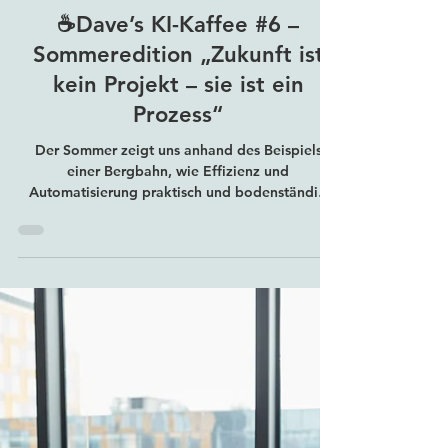
Mindtrain
4. Aug. 2025
2 Min. Lesezeit
☕Dave’s KI-Kaffee #6 –
Sommeredition „Zukunft ist
kein Projekt – sie ist ein
Prozess“
Der Sommer zeigt uns anhand des Beispiels
einer Bergbahn, wie Effizienz und
Automatisierung praktisch und bodenständig
funktionieren kann. KMU, die sich davon
inspirieren lassen, sind für die Zukunft bestens
gerüstet – ohne große Aufregung, aber mit
klarem Vorteil 🚀.