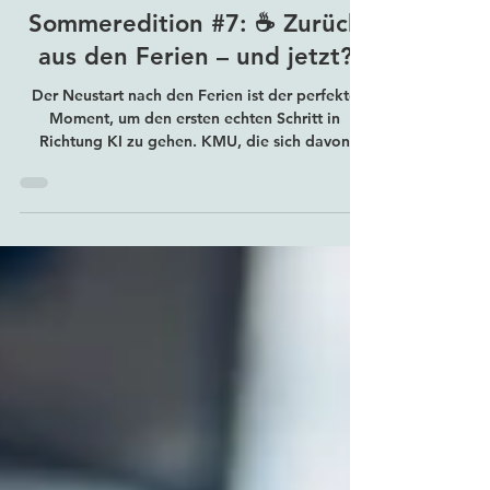
Dave’s KI-Kaffee –
Sommeredition #7: ☕ Zurück
aus den Ferien – und jetzt?
Der Neustart nach den Ferien ist der perfekte
Moment, um den ersten echten Schritt in
Richtung KI zu gehen. KMU, die sich davon
inspirieren lassen, sind für die Zukunft bestens
gerüstet – ohne große Aufregung, aber mit
klarem Vorteil 🚀.