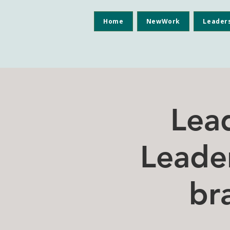
Home
NewWork
Leader
Lea
Leade
br