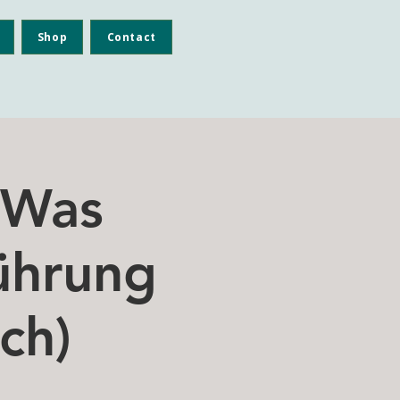
Shop
Contact
 Was
ührung
ch)