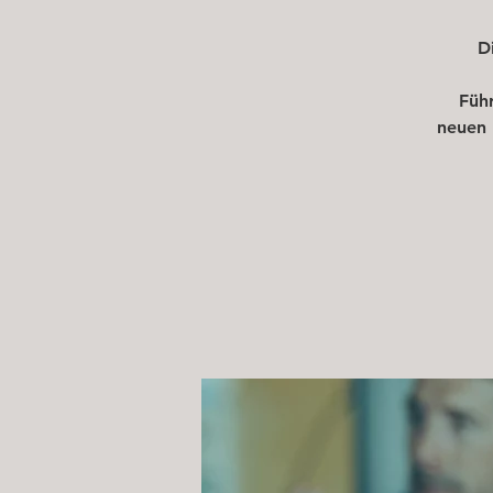
D
Führ
neuen 