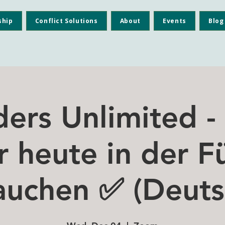
ship
Conflict Solutions
About
Events
Blog
ders Unlimited -
r heute in der F
auchen ✅ (Deuts