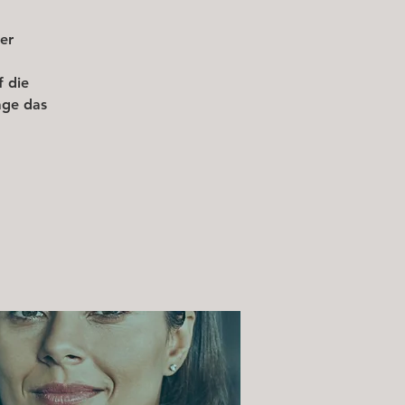
er
f die
age das