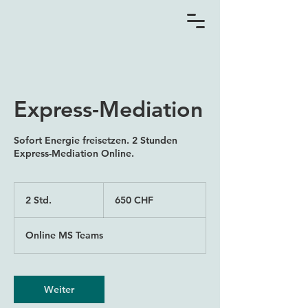
Express-Mediation
Sofort Energie freisetzen. 2 Stunden
Express-Mediation Online.
650
Schweizer
2 Std.
2
650 CHF
Franken
S
t
Online MS Teams
d
.
Weiter